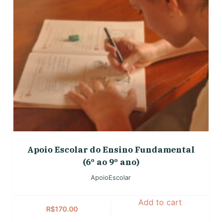
Apoio Escolar do Ensino Fundamental
(6º ao 9º ano)
ApoioEscolar
Add to cart
R$
170.00