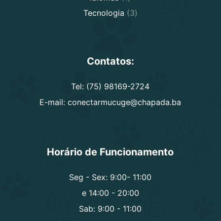
product
3
Tecnologia
3
products
Contatos:
Tel: (75) 98169-2724
E-mail: conectarmucuge@chapada.ba
Horário de Funcionamento
Seg - Sex: 9:00- 11:00
e 14:00 - 20:00
Sab: 9:00 - 11:00