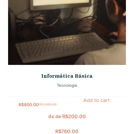
Informática Básica
Tecnologia
Add to cart
R$
800.00
R$
1,000.00
4x de
R$
200.00
R$
760.00