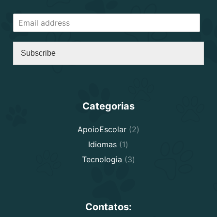
Subscribe
Categorias
2
ApoioEscolar
2
products
1
Idiomas
1
product
3
Tecnologia
3
products
Contatos: