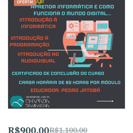
OFERTA!
o
R$
900.00
R$
1,100.00