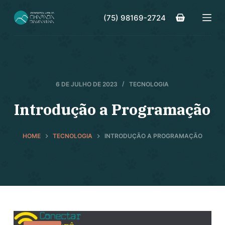
P
(75) 98169-2724
u
l
a
r
p
6 DE JULHO DE 2023
TECNOLOGIA
a
r
Introdução a Programação
a
o
HOME
TECNOLOGIA
INTRODUÇÃO A PROGRAMAÇÃO
c
o
n
t
e
ú
d