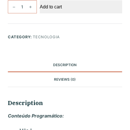
Introdução
Add to cart
a
Programação
quantity
CATEGORY:
TECNOLOGIA
DESCRIPTION
REVIEWS (0)
Description
Conteúdo Programático: